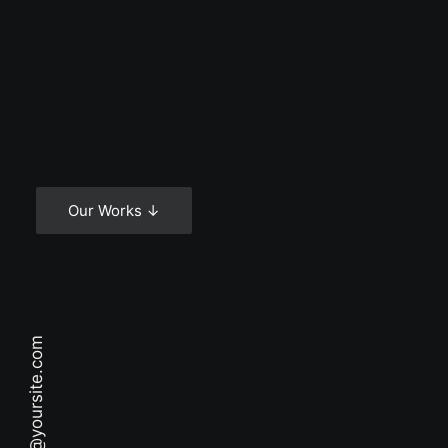
Our Works ↓
hello@yoursite.com